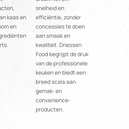
ucten,
snelheid en
van kaas en
efficiëntie, zonder
room en
concessies te doen
ngrediënten
aan smaak en
rts.
kwaliteit. Driessen
Food begrijpt de druk
van de professionele
keuken en biedt een
breed scala aan
gemak- en
convenience-
producten.