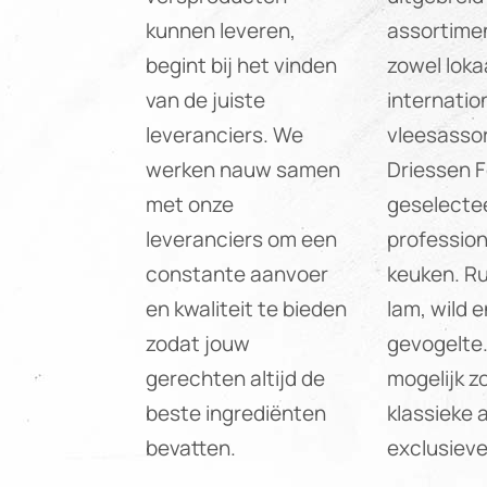
kunnen leveren,
assortimen
begint bij het vinden
zowel lokaa
van de juiste
internatio
leveranciers. We
vleesasso
werken nauw samen
Driessen F
met onze
geselecte
leveranciers om een
profession
constante aanvoer
keuken. Ru
en kwaliteit te bieden
lam, wild e
zodat jouw
gevogelte. 
gerechten altijd de
mogelijk z
beste ingrediënten
klassieke a
bevatten.
exclusieve