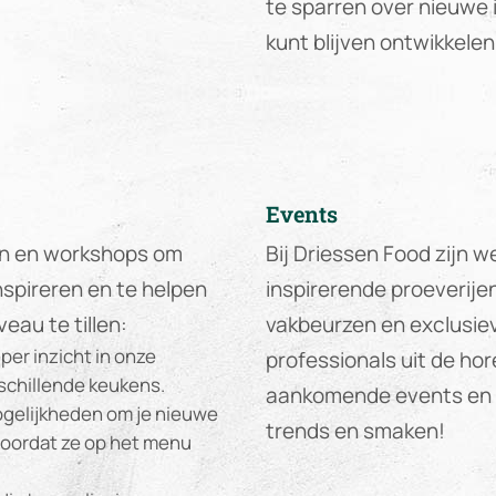
te sparren over nieuwe i
kunt blijven ontwikkelen
Events
en en workshops om
Bij Driessen Food zijn w
spireren en te helpen
inspirerende proeverije
eau te tillen:
vakbeurzen en exclusi
per inzicht in onze
professionals uit de ho
schillende keukens.
aankomende events en l
gelijkheden om je nieuwe
trends en smaken!
voordat ze op het menu