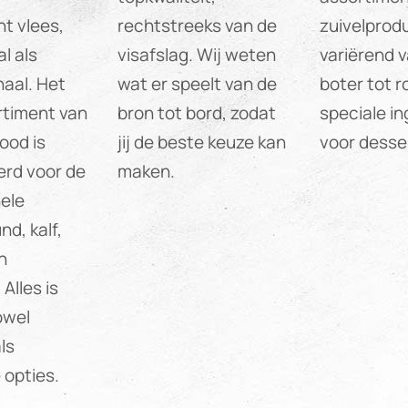
t vlees,
rechtstreeks van de
zuivelprod
l als
visafslag. Wij weten
variërend 
naal. Het
wat er speelt van de
boter tot 
rtiment van
bron tot bord, zodat
speciale i
ood is
jij de beste keuze kan
voor desse
erd voor de
maken.
ele
nd, kalf,
n
Alles is
owel
ls
 opties.