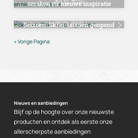
mrt 12, 2026
smaken en nieuwe inspiratie
jan 14, 2026
Seizoen:
Skrei-seizoen geopend
« Vorige Pagina
Nieuws en aanbiedingen
Blijf op de hoogte over onze nieuwste
producten en ontdek als eerste onze
allerscherpste aanbiedingen