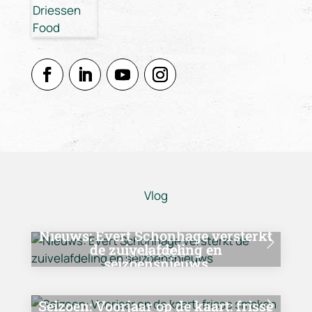
Vlog
Nieuws:
Evert Schonhage versterkt
de zuivelafdeling en
jul 13, 2026
seizoensnieuws
Seizoen:
Voorjaar op de kaart: frisse