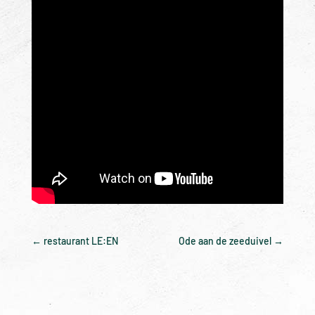
←
restaurant LE:EN
Ode aan de zeeduivel
→