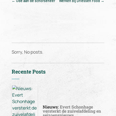
←
Ode aan de schorseneer
Werken bij Driessen Food
→
Sorry, No posts.
Recente Posts
Nieuws:
Evert Schonhage
versterkt de zuivelafdeling en
seizoensnieuws