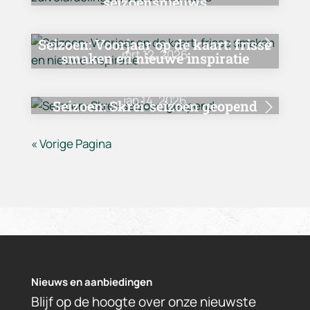
seizoensnieuws
Seizoen:
Voorjaar op de kaart: frisse
mrt 12, 2026
smaken en nieuwe inspiratie
jan 14, 2026
Seizoen:
Skrei-seizoen geopend
« Vorige Pagina
Nieuws en aanbiedingen
Blijf op de hoogte over onze nieuwste